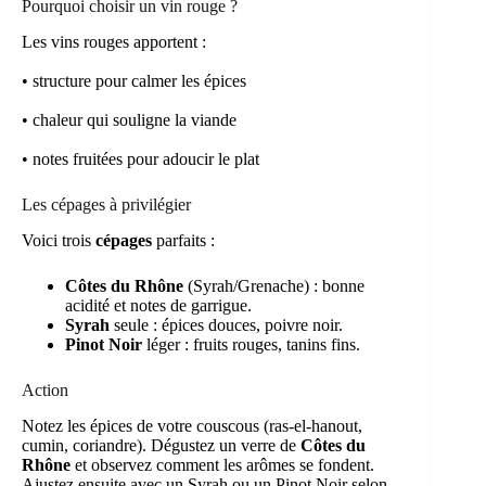
Pourquoi choisir un vin rouge ?
Les vins rouges apportent :
• structure pour calmer les épices
• chaleur qui souligne la viande
• notes fruitées pour adoucir le plat
Les cépages à privilégier
Voici trois
cépages
parfaits :
Côtes du Rhône
(Syrah/Grenache) : bonne
acidité et notes de garrigue.
Syrah
seule : épices douces, poivre noir.
Pinot Noir
léger : fruits rouges, tanins fins.
Action
Notez les épices de votre couscous (ras-el-hanout,
cumin, coriandre). Dégustez un verre de
Côtes du
Rhône
et observez comment les arômes se fondent.
Ajustez ensuite avec un Syrah ou un Pinot Noir selon